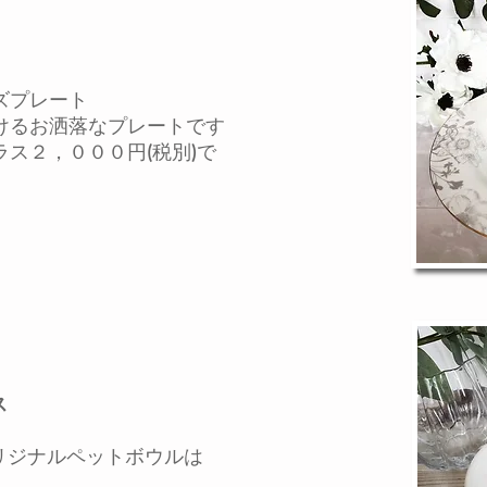
ズプレート
お洒落なプレートです
２，０００円(税別)
で
ス
ジナルペットボウルは