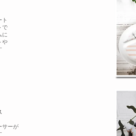
ート
トで
ムに
トや
す
ス
サーが
す