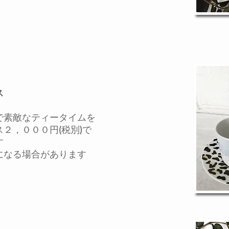
ス
素敵なティータイムを
，０００円(税別)で
す
なる場合があります