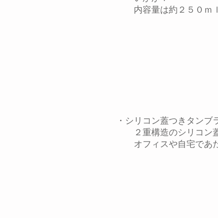
内容量は約２５０ｍｌ
​ ・シリコン蓋つきタンブ
２重構造のシリコン蓋
オフィスや自宅であた