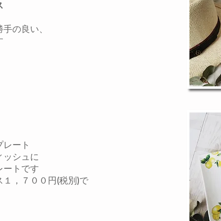
ス
手の良い、
す
プレート
ッシュに
ートです
，７００円(税別)で